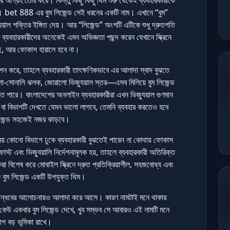
ায়। bet 888 এর বুম লিজেন্ড সেই ধরনের একটি নাম। এখানে “বুম”
্যুয়াল শক্তির ইঙ্গিত দেয়। আর “লিজেন্ড” অংশটি এটিকে শুধু দ্রুতগতি
ি ব্যবহারকারীদের অনেকেই এমন অভিজ্ঞতা পছন্দ করেন যেখানে স্ক্রিনে
ে, আর ফোকাস হারালে হবে না।
 করে, তাহলে ব্যবহারকারী তাৎক্ষণিকভাবে এর আলাদা স্বাদ বুঝতে
মলা-সোনালি ঝলক, জোরালো ভিজ্যুয়াল স্তর—এসব মিলিয়ে বুম লিজেন্ড
ে পারে। বাংলাদেশের অনলাইন ব্যবহারকারীরা এখন ভিজ্যুয়াল গুণমান
 বা বিভাগটি দেখতে যেমন ভালো লাগবে, তেমনি ব্যবহার করতেও হবে
িজেন্ড সহজেই নজর কাড়বে।
কোনো বিভাগে ঢুকে ব্যবহারকারী বুঝতেই পারেন না কোথায় ফোকাস
স্ট এবং ভিজ্যুয়ালি নির্দেশনামূলক হয়, তাহলে ব্যবহারকারী অতিরিক্ত
া বিশেষ করে মোবাইল স্ক্রিনে দ্রুত প্রতিক্রিয়াশীল, সহজবোধ্য এবং
বুম লিজেন্ড একটি উপযুক্ত থিম।
ান্ধবের আলোচনায়ও আলাদা করে আসে। কারণ নামটাই মনে থাকার
 কেউ একবার বুম লিজেন্ড দেখে, খুব সম্ভব সে আবারও এই নামটি মনে
িভাগ বড় ভূমিকা রাখে।