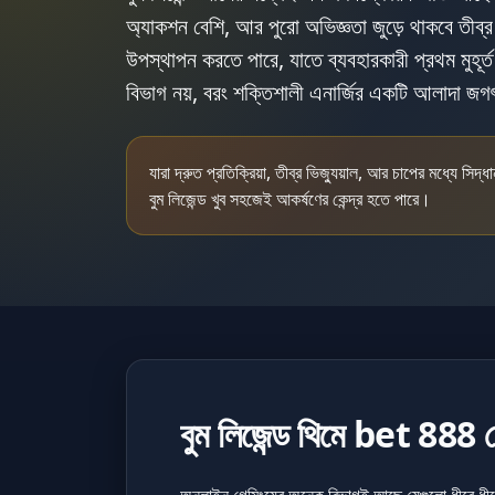
অ্যাকশন বেশি, আর পুরো অভিজ্ঞতা জুড়ে থাকবে 
উপস্থাপন করতে পারে, যাতে ব্যবহারকারী প্রথম মুহূ
বিভাগ নয়, বরং শক্তিশালী এনার্জির একটি আলাদা জ
যারা দ্রুত প্রতিক্রিয়া, তীব্র ভিজ্যুয়াল, আর চাপের মধ্যে সি
বুম লিজেন্ড খুব সহজেই আকর্ষণের কেন্দ্র হতে পারে।
বুম লিজেন্ড থিমে bet 888 
অনলাইন গেমিংয়ের অনেক বিভাগই আছে যেগুলো ধীরে ধীরে 