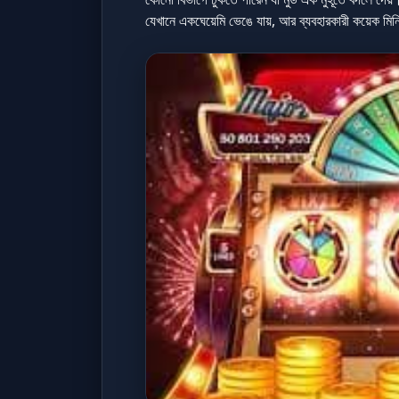
যেখানে একঘেয়েমি ভেঙে যায়, আর ব্যবহারকারী কয়েক মিনি