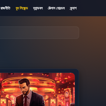
রাজনীতি
বুম লিজেন্ড
হ্যান্ডবল
টেক্সাস হোল্ডেম
ক্র্যাশ