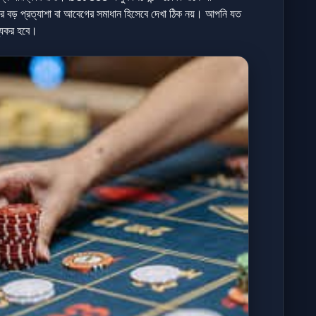
 বড় প্রত্যাশা বা আবেগের সমাধান হিসেবে দেখা ঠিক নয়। আপনি যত
থ্যকর হবে।