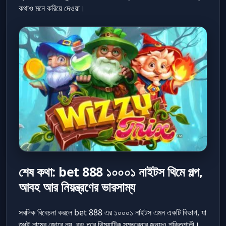
কথাও মনে করিয়ে দেওয়া।
শেষ কথা: bet 888 ১০০০১ নাইটস থিমে গল্প,
আবহ আর নিয়ন্ত্রণের ভারসাম্য
সবদিক বিবেচনা করলে bet 888 এর ১০০০১ নাইটস এমন একটি বিভাগ, যা
শুধুই নামের জোরে নয়, বরং তার থিম্যাটিক সম্ভাবনার জন্যও শক্তিশালী।