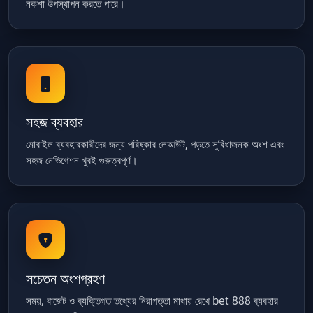
নকশা উপস্থাপন করতে পারে।
সহজ ব্যবহার
মোবাইল ব্যবহারকারীদের জন্য পরিষ্কার লেআউট, পড়তে সুবিধাজনক অংশ এবং
সহজ নেভিগেশন খুবই গুরুত্বপূর্ণ।
সচেতন অংশগ্রহণ
সময়, বাজেট ও ব্যক্তিগত তথ্যের নিরাপত্তা মাথায় রেখে bet 888 ব্যবহার