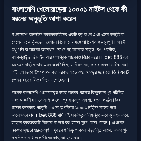
বাংলাদেশি খেলোয়াড়েরা ১০০০১ নাইটস থেকে কী
ধরনের অনুভূতি আশা করেন
বাংলাদেশে অনলাইন ব্যবহারকারীদের একটি বড় অংশ এখন এমন কনটেন্ট বা
গেমের দিকে ঝুঁকছেন, যেখানে বিনোদনের সঙ্গে পরিবেশও গুরুত্বপূর্ণ। সবাই
শুধু গতি বা বাটনের অবস্থান দেখেন না; অনেকে সাউন্ড, রঙ, প্রতীক,
ব্যাকগ্রাউন্ড ডিজাইন আর সামগ্রিক আবেগও বিচার করেন। bet 888 এর
১০০০১ নাইটস তাই এমন একটি থিম, যা নীরস নয়, আবার অযথা ভারীও নয়।
এটি এমনভাবে উপস্থাপন করা দরকার যাতে খেলোয়াড়ের মনে হয়, তিনি একটি
গল্পময় রাতের ভিতর দিয়ে এগোচ্ছেন।
অনেক বাংলাদেশি খেলোয়াড়ের কাছে আরব্য-ঘরানার ভিজ্যুয়াল খুব পরিচিত
এবং আকর্ষণীয়। সোনালি আলো, প্রাসাদসদৃশ নকশা, রত্ন, লণ্ঠন কিংবা
রাতের রহস্যময় পটভূমি—এসব কল্পচিত্র ১০০০১ নাইটস নামের সঙ্গে
ভালোভাবে যায়। bet 888 যদি এই সবকিছুকে নিয়ন্ত্রিতভাবে ব্যবহার করে,
তাহলে ব্যবহারকারী বিরক্ত না হয়ে বরং তাতে ডুবে যেতে পারেন। এখানেই
নকশার সূক্ষ্মতা গুরুত্বপূর্ণ। খুব বেশি ভিড় থাকলে বিভ্রান্তি আসে, আবার খুব
কম উপাদান থাকলে থিমের জাদু নষ্ট হয়ে যায়।